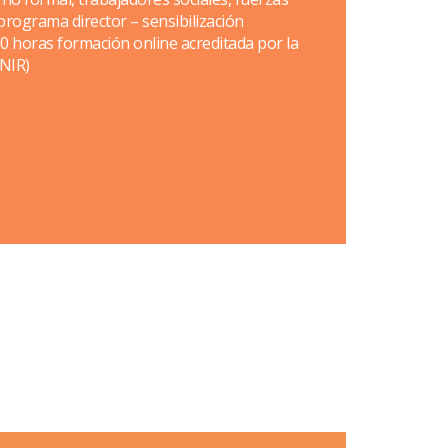
programa director – sensibilización
 30 horas formación online acreditada por la
UNIR)