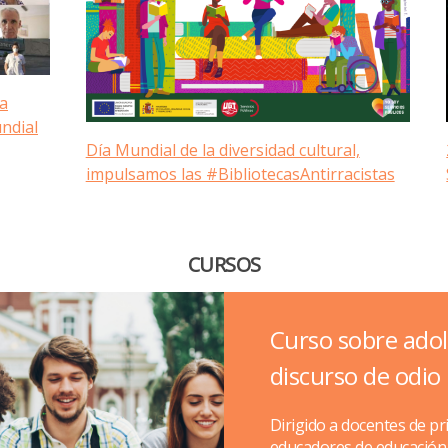
na
undial
Día Mundial de la diversidad cultural,
impulsamos las #BibliotecasAntirracistas
CURSOS
Curso sobre adole
discurso de odio
Dirigido a docentes de pr
educadores de educación 