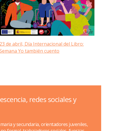
23 de abril, Día Internacional del Libro:
Semana Yo también cuento
scencia, redes sociales y
imaria y secundaria, orientadores juveniles,
no formal, trabajadores sociales, fuerzas