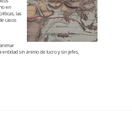
extos
ano en
íticas, las
 de casos
 animar
entidad sin ánimo de lucro y sin jefes,