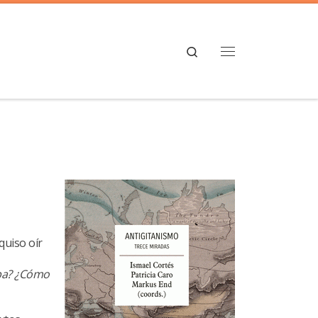
Search
Menú
quiso oír
pa?
¿Cómo