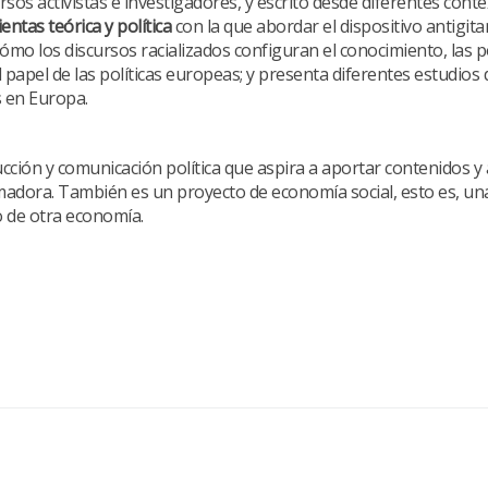
os activistas e investigadores, y escrito desde diferentes cont
entas teórica y política
con la que abordar el dispositivo antigit
mo los discursos racializados configuran el conocimiento, las pol
l papel de las políticas europeas; y presenta diferentes estudios
s en Europa.
ción y comunicación política que aspira a aportar contenidos y
rmadora. También es un proyecto de economía social, esto es, una 
lo de otra economía.