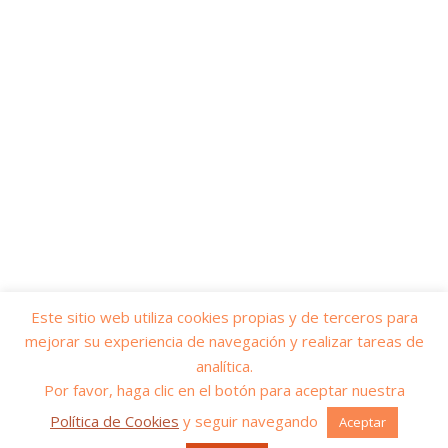
Este sitio web utiliza cookies propias y de terceros para
mejorar su experiencia de navegación y realizar tareas de
© 2026
Yo soy servicios públicos
– Todos los derechos reservados
analítica.
Funciona con
WP
– Diseñado con el
Tema Customizr
Por favor, haga clic en el botón para aceptar nuestra
Política de Cookies
y seguir navegando
Aceptar