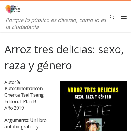
Saltar al contenido
Search
Porque lo público es diverso, como lo es
Me
la ciudadanía
Arroz tres delicias: sexo,
raza y género
Autoría:
Putochinomaricon
Chenta Tsai Tseng
Editorial: Plan B
Año 2019
Argumento:
Un libro
autobiografico y