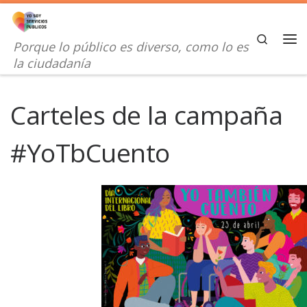
Saltar al contenido
Search
Porque lo público es diverso, como lo es
Me
la ciudadanía
Carteles de la campaña
#YoTbCuento