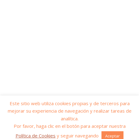
Este sitio web utiliza cookies propias y de terceros para
mejorar su experiencia de navegación y realizar tareas de
© 2026
Yo soy servicios públicos
– Todos los derechos reservados
analítica.
Funciona con
WP
– Diseñado con el
Tema Customizr
Por favor, haga clic en el botón para aceptar nuestra
Política de Cookies
y seguir navegando
Aceptar