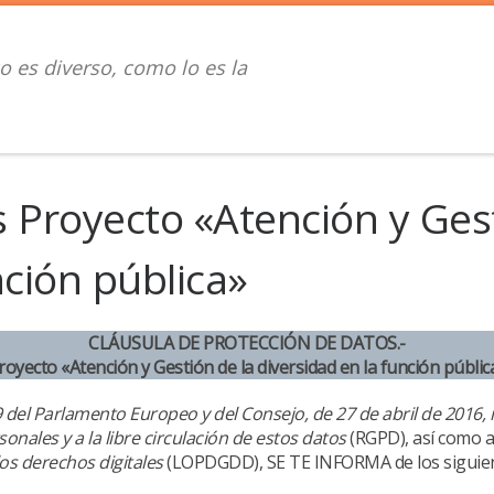
o es diverso, como lo es la
 Proyecto «Atención y Gest
nción pública»
CLÁUSULA DE PROTECCIÓN DE DATOS.-
royecto «Atención y Gestión de la diversidad en la función públic
el Parlamento Europeo y del Consejo, de 27 de abril de 2016, re
onales y a la libre circulación de estos datos
(RGPD), así como a
los derechos digitales
(LOPDGDD), SE TE INFORMA de los siguient