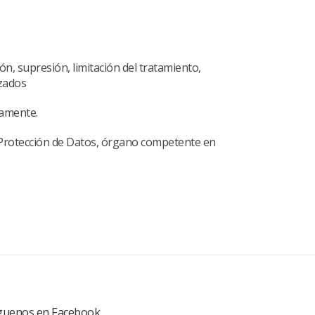
ión, supresión, limitación del tratamiento,
izados
iamente.
de Protección de Datos, órgano competente en
guenos en Facebook