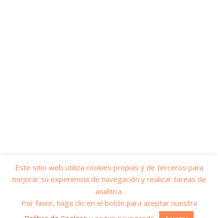
Este sitio web utiliza cookies propias y de terceros para
mejorar su experiencia de navegación y realizar tareas de
© 2026
Yo soy servicios públicos
– Todos los derechos reservados
analítica.
Funciona con
WP
– Diseñado con el
Tema Customizr
Por favor, haga clic en el botón para aceptar nuestra