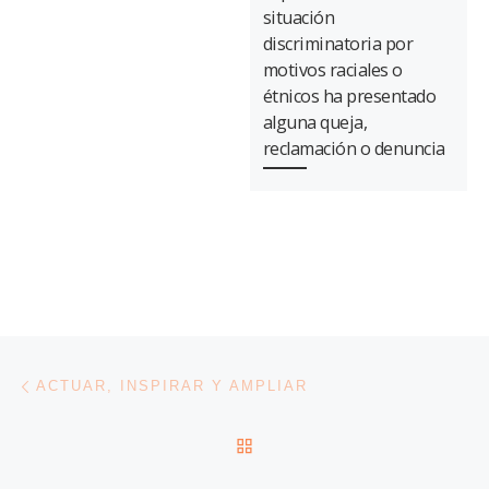
situación
discriminatoria por
motivos raciales o
étnicos ha presentado
alguna queja,
reclamación o denuncia
Navegación de entradas
Entrada anterior
ACTUAR, INSPIRAR Y AMPLIAR
VOLVER A LA LISTA DE 
En