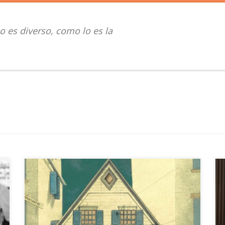
o es diverso, como lo es la
En 2017, preocupado por la victoria electoral de
Donald Trump, el historiador Timothy Snyder publicó
el libro Sobre la tiranía (Galaxia Gutenberg), en el que
ofrecía 20 veinte lecciones claves para actuar con
consciencia individual y colectiva ante los
autoritarismos. Uno de los mayores éxitos