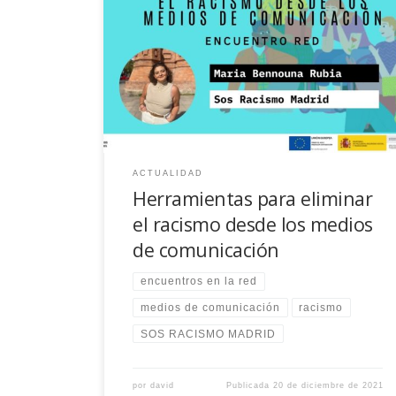
Encuentro "Herramientas para eliminar el racismo
desde los medios de comunicación", con la
participación de SOS RACISMO MADRID
ACTUALIDAD
Herramientas para eliminar
el racismo desde los medios
de comunicación
encuentros en la red
medios de comunicación
racismo
SOS RACISMO MADRID
por
david
Publicada
20 de diciembre de 2021