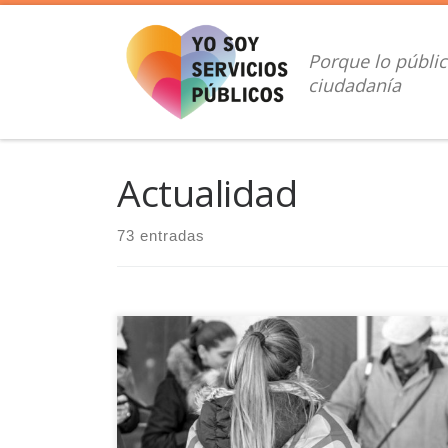
Saltar al contenido
Porque lo públic
ciudadanía
Actualidad
73 entradas
Entrevista de La tinta con el activista gitano LGTBIQ+,
Iñaki Vázquez Arencón, del colectivo La Fragua
Projects sobre la resistencia del pueblo romaní, sus