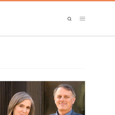
Search
Menú
Limitar el acceso a las armas de fuego, ampliar el
acceso a la educación sobre el papel del racismo en
nuestra sociedad y aprender a “cómo ser un
antirracista” son pasos fundamentales para detener