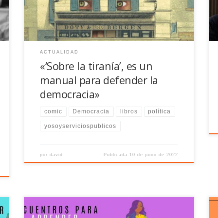
editoriales recientes en EE.UU., que ahora la
alemano-estadounidense Nora Krug ilustra en una
fabulosa edición: Sobre la tiranía. Veinte lecciones del
Siglo XX (Salamandra Graphic).
ACTUALIDAD
«‘Sobre la tiranía’, es un
manual para defender la
democracia»
comic
Democracia
libros
política
yosoyserviciospublicos
por
david
Publicada
10 de junio de 2022