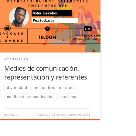
Segundo Encuentro web: Medios de comunicación,
representación y referentes el 1 de diciembre a las
18:00 h.
ACTUALIDAD
Medios de comunicación,
representación y referentes.
diversidad
encuentros en la red
medios de comunicación
racismo
por
david
Publicada
22 de noviembre de 2021