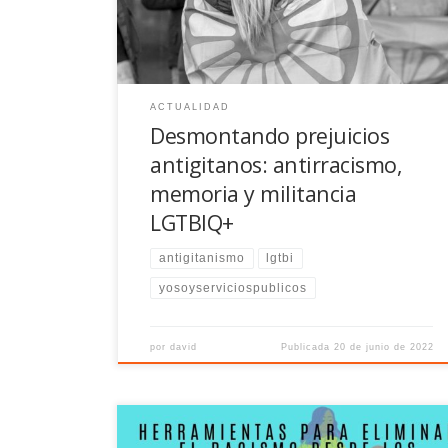
resiliencias, sus diversidades y perspectivas.
ACTUALIDAD
Desmontando prejuicios
antigitanos: antirracismo,
memoria y militancia
LGTBIQ+
antigitanismo
lgtbi
yosoyserviciospublicos
por
david
Publicada
20 de junio de 2022