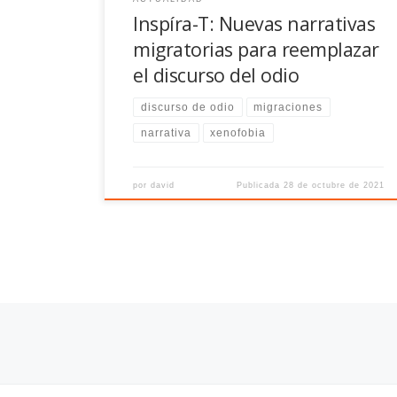
Inspíra-T: Nuevas narrativas
migratorias para reemplazar
el discurso del odio
discurso de odio
migraciones
narrativa
xenofobia
por
david
Publicada
28 de octubre de 2021
Navegación de entradas