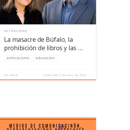
el horror del odio y sanar las heridas enquistadas
durante tanto tiempo.
ACTUALIDAD
La masacre de Búfalo, la
prohibición de libros y las …
antirracismo
educación
por
david
Publicada
2 de junio de 2022