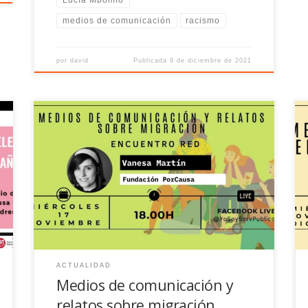
Lucía Mbomío
medios de comunicación
racismo
por
david
Publicada
9 de diciembre de 2021
Primer encuentro en la red: "Medios de
comunicación y relatos sobre migración" el 17 de
noviembre a las 18:00
ACTUALIDAD
Medios de comunicación y
relatos sobre migración