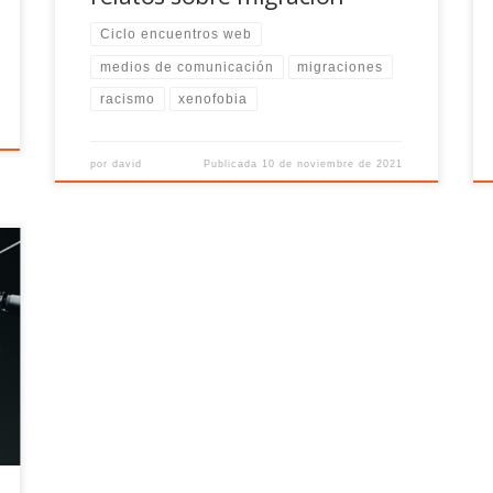
Ciclo encuentros web
medios de comunicación
migraciones
racismo
xenofobia
por
david
Publicada
10 de noviembre de 2021