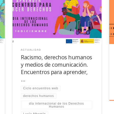
Por el Día Internacional de los DDHH hemos
organizado el encuentro Racismo, derechos
humanos y medios de comunicación con Lucía
Mbomío
ACTUALIDAD
Racismo, derechos humanos
y medios de comunicación.
Encuentros para aprender,
…
Ciclo encuentros web
derechos humanos
día internacional de los Derechos
Humanos