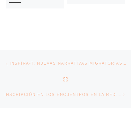
Navegación de entradas
Entrada anterior
INSPÍRA-T: NUEVAS NARRATIVAS MIGRATORIAS PARA REEMPLAZAR EL DISCURSO DEL ODIO
VOLVER A LA LISTA DE 
En
INSCRIPCIÓN EN LOS ENCUENTROS EN LA RED: MEDIOS DE COMUNICACIÓN, REPRESENTACIÓN Y RACISMO