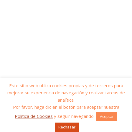
Este sitio web utiliza cookies propias y de terceros para
mejorar su experiencia de navegación y realizar tareas de
© 2026
Yo soy servicios públicos
– Todos los derechos reservados
analítica.
Funciona con
WP
– Diseñado con el
Tema Customizr
Por favor, haga clic en el botón para aceptar nuestra
Política de Cookies
y seguir navegando
Aceptar
Rechazar