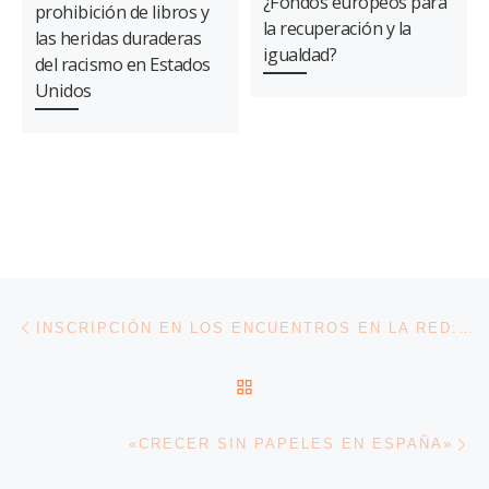
¿Fondos europeos para
prohibición de libros y
la recuperación y la
las heridas duraderas
igualdad?
del racismo en Estados
Unidos
Navegación de entradas
Entrada anterior
INSCRIPCIÓN EN LOS ENCUENTROS EN LA RED: MEDIOS DE COMUNICACIÓN, REPRESENTACIÓN Y RACISMO
VOLVER A LA LISTA DE 
En
«CRECER SIN PAPELES EN ESPAÑA»