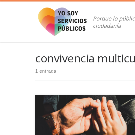
Saltar al contenido
Porque lo públic
ciudadanía
convivencia multicu
1 entrada
Sólo desde la aceptación de la diversidad como una
riqueza podremos garantizar la igualdad de
oportunidades, evitar el discurso del odio...