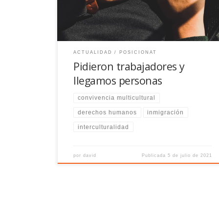
ACTUALIDAD
POSICIONAT
Pidieron trabajadores y
llegamos personas
convivencia multicultural
derechos humanos
inmigración
interculturalidad
por
david
Publicada
5 de julio de 2021