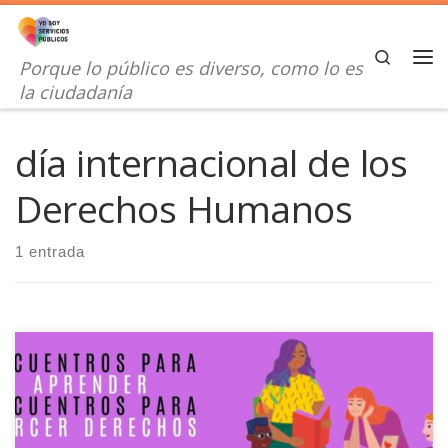
Saltar al contenido
Search
Porque lo público es diverso, como lo es
Me
la ciudadanía
día internacional de los
Derechos Humanos
1 entrada
Por el Día Internacional de los DDHH hemos organizado el