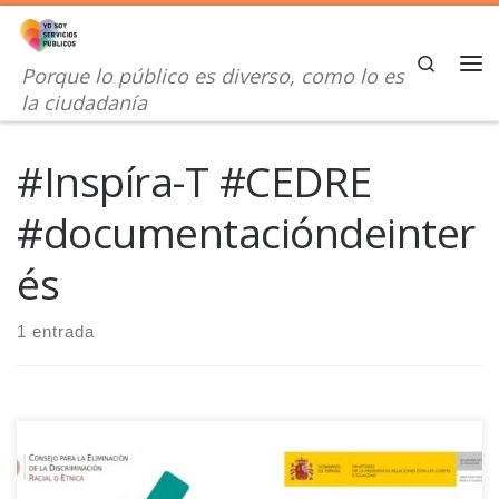
Saltar al contenido
Search
Porque lo público es diverso, como lo es
Me
la ciudadanía
#Inspíra-T #CEDRE
#documentacióndeinter
és
1 entrada