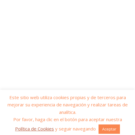
Este sitio web utiliza cookies propias y de terceros para
mejorar su experiencia de navegación y realizar tareas de
© 2026
Yo soy servicios públicos
– Todos los derechos reservados
analítica.
Funciona con
WP
– Diseñado con el
Tema Customizr
Por favor, haga clic en el botón para aceptar nuestra
Política de Cookies
y seguir navegando
Aceptar