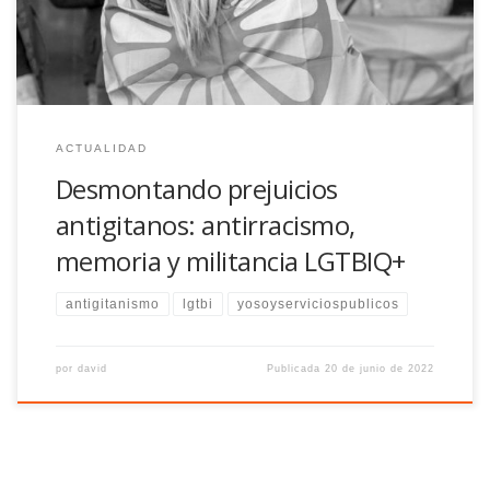
ACTUALIDAD
Desmontando prejuicios
antigitanos: antirracismo,
memoria y militancia LGTBIQ+
antigitanismo
lgtbi
yosoyserviciospublicos
por
david
Publicada
20 de junio de 2022