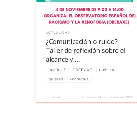
con el fin de mejorar las herramientas de
comunicación estratégica contra […]
ACTUALIDAD
¿Comunicación o ruido?
Taller de reflexión sobre el
alcance y …
Inspíra-T
OBERAXE
racismo
talleres
xenofobia
por
david
Publicada
21 de octubre de 2021