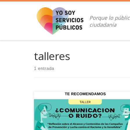
Saltar al contenido
Porque lo públic
ciudadanía
talleres
1 entrada
El próximo 4 de noviembre, el Observatorio Español
del Racismo y la Xenofobia (OBERAXE) celebra el
taller “¿Comunicación o ruido? Reflexión sobre el
alcance y contenidos de las campañas de
prevención y lucha contra el racismo y la xenofobia”,