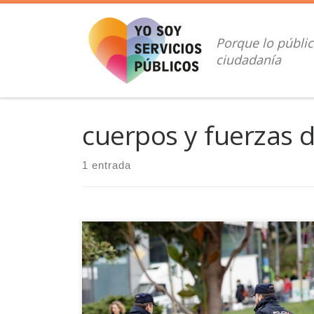
Saltar al contenido
Porque lo públic
ciudadanía
cuerpos y fuerzas 
1 entrada
Daniel Wagman, reconocido activista, se colocó en
2006 frente a representantes de los grandes
servicios policiales de España para decirles que,
como buena parte de la sociedad, ellos también
eran racistas. Los agentes en la sala, indignados, lo