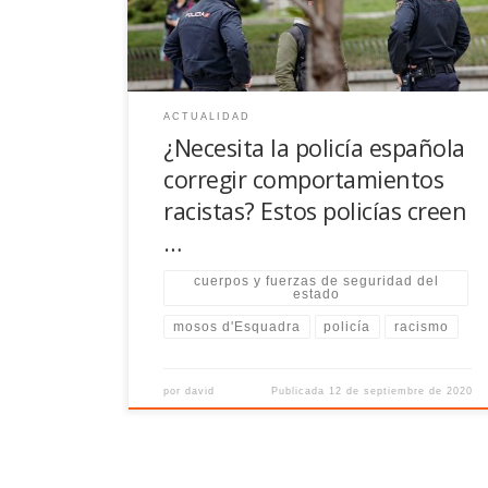
negaban. El defensor por los derechos de los
gitanos e inmigrantes reconoció […]
ACTUALIDAD
¿Necesita la policía española
corregir comportamientos
racistas? Estos policías creen
…
cuerpos y fuerzas de seguridad del
estado
mosos d'Esquadra
policía
racismo
por
david
Publicada
12 de septiembre de 2020