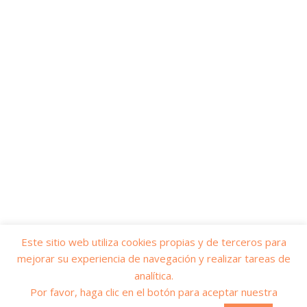
Este sitio web utiliza cookies propias y de terceros para
mejorar su experiencia de navegación y realizar tareas de
© 2026
Yo soy servicios públicos
– Todos los derechos reservados
analítica.
Funciona con
WP
– Diseñado con el
Tema Customizr
Por favor, haga clic en el botón para aceptar nuestra