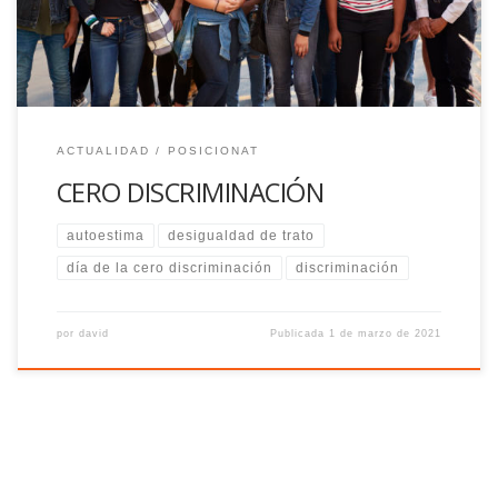
ACTUALIDAD
POSICIONAT
CERO DISCRIMINACIÓN
autoestima
desigualdad de trato
día de la cero discriminación
discriminación
por
david
Publicada
1 de marzo de 2021