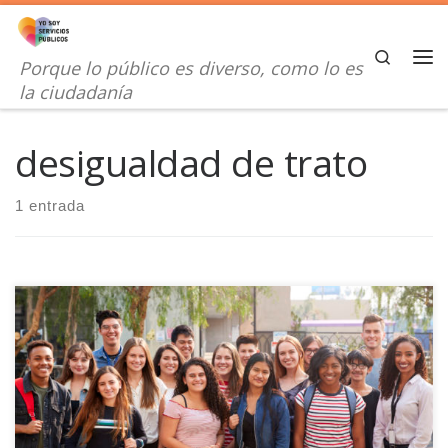
Saltar al contenido
Search
Porque lo público es diverso, como lo es
Me
la ciudadanía
desigualdad de trato
1 entrada
La discriminación es un grave problema que afecta a la vida
cotidiana e impide el progreso de millones de personas en todo
el mundo.