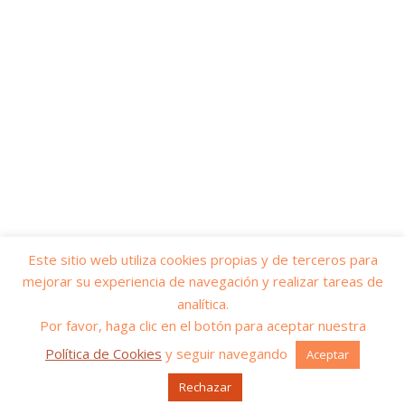
Este sitio web utiliza cookies propias y de terceros para
mejorar su experiencia de navegación y realizar tareas de
© 2026
Yo soy servicios públicos
– Todos los derechos reservados
analítica.
Funciona con
WP
– Diseñado con el
Tema Customizr
Por favor, haga clic en el botón para aceptar nuestra
Política de Cookies
y seguir navegando
Aceptar
Rechazar