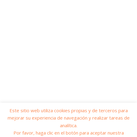
Este sitio web utiliza cookies propias y de terceros para
mejorar su experiencia de navegación y realizar tareas de
© 2026
Yo soy servicios públicos
– Todos los derechos reservados
analítica.
Funciona con
WP
– Diseñado con el
Tema Customizr
Por favor, haga clic en el botón para aceptar nuestra