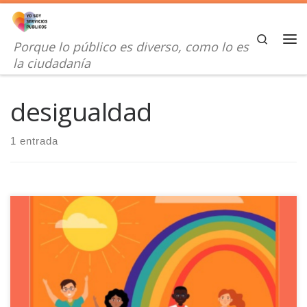
Saltar al contenido
Search
Porque lo público es diverso, como lo es
Me
la ciudadanía
desigualdad
1 entrada
El proyecto de AULA INTERCULTURAL de UGT Servicios Públicos
trabaja para erradicar la pobreza y acortar las brechas de
desigualdad existentes en nuestras aulas.