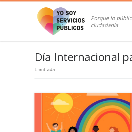
Saltar al contenido
Porque lo públic
ciudadanía
Día Internacional p
1 entrada
El proyecto de AULA INTERCULTURAL de UGT
Servicios Públicos trabaja para erradicar la pobreza y
acortar las brechas de desigualdad existentes en