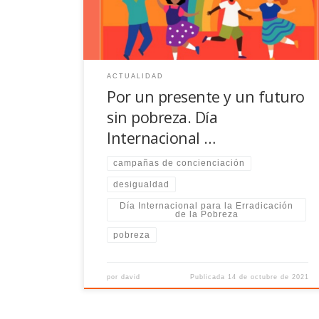
nuestras aulas.
ACTUALIDAD
Por un presente y un futuro
sin pobreza. Día
Internacional …
campañas de concienciación
desigualdad
Día Internacional para la Erradicación
de la Pobreza
pobreza
por
david
Publicada
14 de octubre de 2021