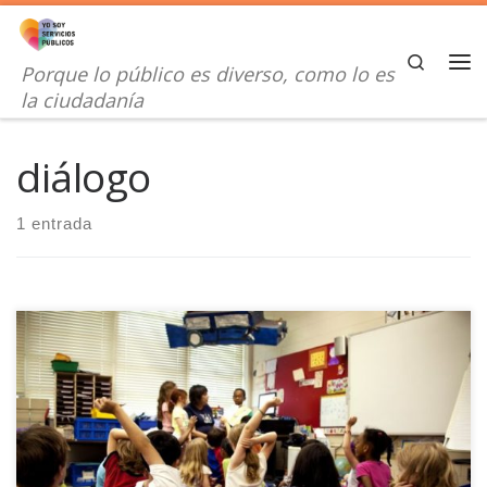
Saltar al contenido
Search
Porque lo público es diverso, como lo es
Me
la ciudadanía
diálogo
1 entrada
El pensamiento crítico hace posible la confrontación de ideas y
argumentos, el diálogo y con ello, la posibilidad de consenso.