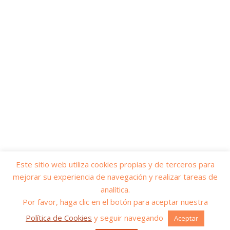
Este sitio web utiliza cookies propias y de terceros para
mejorar su experiencia de navegación y realizar tareas de
© 2026
Yo soy servicios públicos
– Todos los derechos reservados
analítica.
Funciona con
WP
– Diseñado con el
Tema Customizr
Por favor, haga clic en el botón para aceptar nuestra
Política de Cookies
y seguir navegando
Aceptar