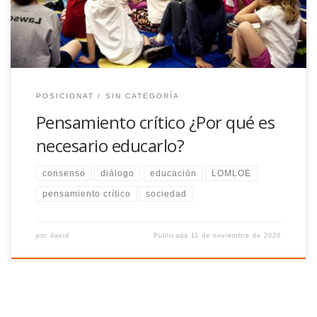
POSICIONAT
SIN CATEGORÍA
Pensamiento crítico ¿Por qué es
necesario educarlo?
consenso
diálogo
educación
LOMLOE
pensamiento crítico
sociedad
por
david
Publicada
11 de noviembre de 2020