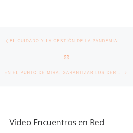
Navegación de entradas
Entrada anterior
EL CUIDADO Y LA GESTIÓN DE LA PANDEMIA
VOLVER A LA LISTA DE 
En
EN EL PUNTO DE MIRA: GARANTIZAR LOS DERECHOS Y LA DIGNIDAD DE LAS PERSONAS INMIGRANTES
Vídeo Encuentros en Red