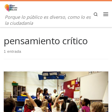
Saltar al contenido
Search
Porque lo público es diverso, como lo es
Me
la ciudadanía
pensamiento crítico
1 entrada
El pensamiento crítico hace posible la confrontación de ideas y
argumentos, el diálogo y con ello, la posibilidad de consenso.