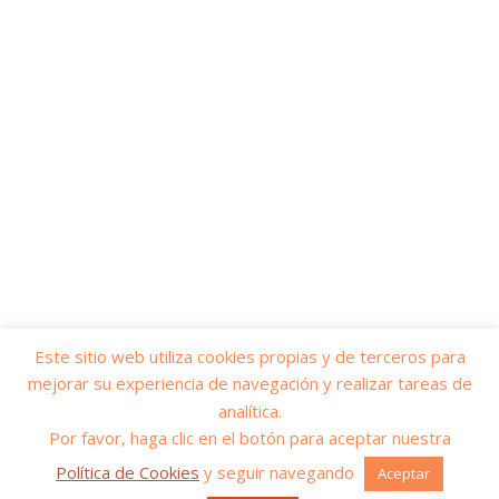
Este sitio web utiliza cookies propias y de terceros para
mejorar su experiencia de navegación y realizar tareas de
© 2026
Yo soy servicios públicos
– Todos los derechos reservados
analítica.
Funciona con
WP
– Diseñado con el
Tema Customizr
Por favor, haga clic en el botón para aceptar nuestra
Política de Cookies
y seguir navegando
Aceptar