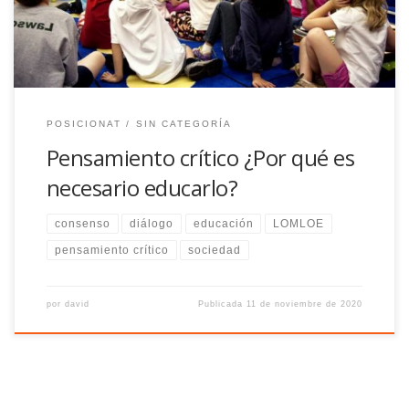
POSICIONAT
SIN CATEGORÍA
Pensamiento crítico ¿Por qué es
necesario educarlo?
consenso
diálogo
educación
LOMLOE
pensamiento crítico
sociedad
por
david
Publicada
11 de noviembre de 2020