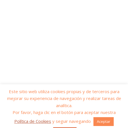
Este sitio web utiliza cookies propias y de terceros para
mejorar su experiencia de navegación y realizar tareas de
© 2026
Yo soy servicios públicos
– Todos los derechos reservados
analítica.
Funciona con
WP
– Diseñado con el
Tema Customizr
Por favor, haga clic en el botón para aceptar nuestra
Política de Cookies
y seguir navegando
Aceptar