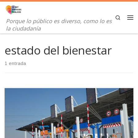
Saltar al contenido
Search
Porque lo público es diverso, como lo es
Me
la ciudadanía
estado del bienestar
1 entrada
¿qué pasa con el planteamiento de base del estado de
bienestar donde todos y todas somos responsables y
contribuimos a su mantenimiento?