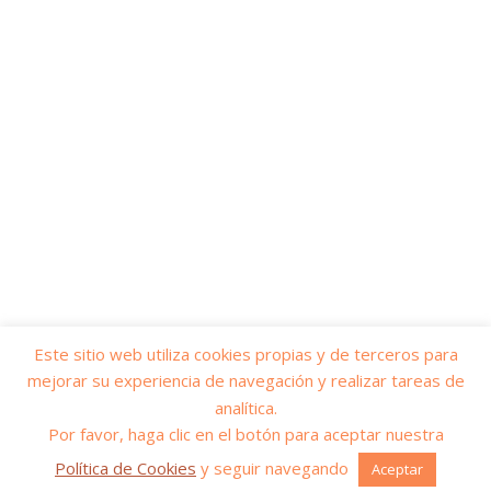
Este sitio web utiliza cookies propias y de terceros para
mejorar su experiencia de navegación y realizar tareas de
© 2026
Yo soy servicios públicos
– Todos los derechos reservados
analítica.
Funciona con
WP
– Diseñado con el
Tema Customizr
Por favor, haga clic en el botón para aceptar nuestra
Política de Cookies
y seguir navegando
Aceptar