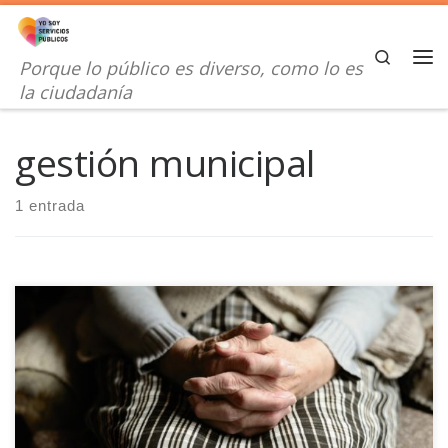
Saltar al contenido
Search
Porque lo público es diverso, como lo es
Me
la ciudadanía
gestión municipal
1 entrada
El Observatorio del Pluralismo Religioso en España ha
elaborado una serie de guías para la gestión pública de la
diversidad religiosa, en diferentes ámbitos.