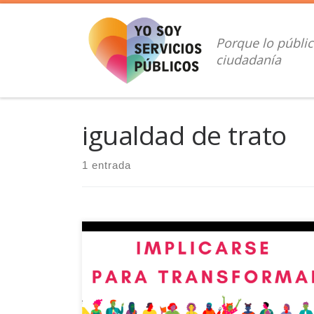
Saltar al contenido
Porque lo públic
ciudadanía
igualdad de trato
1 entrada
Desde los servicios públicos tenemos una
responsabilidad para facilitar acciones eficaces que
permitan eliminar el racismo en todas formas y en