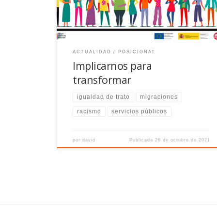
especial el institucional.
ACTUALIDAD
POSICIONAT
Implicarnos para
transformar
igualdad de trato
migraciones
racismo
servicios públicos
por
david
Publicada
26 de octubre de 2021