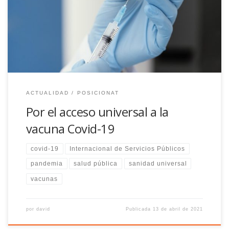
Es necesario un acceso igualitario a las medidas que salvan
vidas en todas partes si queremos acabar con la pandemia
ACTUALIDAD
POSICIONAT
Por el acceso universal a la
vacuna Covid-19
covid-19
Internacional de Servicios Públicos
pandemia
salud pública
sanidad universal
vacunas
por
david
Publicada
13 de abril de 2021