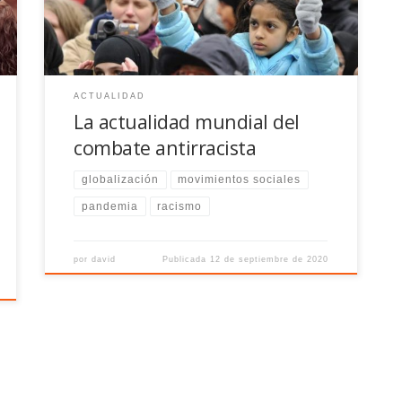
de choque en todo el mundo. De resultas, la salida
de la pandemia se convierte en algo mucho más […]
ACTUALIDAD
La actualidad mundial del
combate antirracista
globalización
movimientos sociales
pandemia
racismo
por
david
Publicada
12 de septiembre de 2020