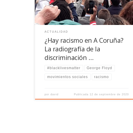
Lives Matter ha removido conciencias a nivel mundial
y son […]
ACTUALIDAD
¿Hay racismo en A Coruña?
La radiografía de la
discriminación …
#blacklivesmatter
George Floyd
movimientos sociales
racismo
por
david
Publicada
12 de septiembre de 2020