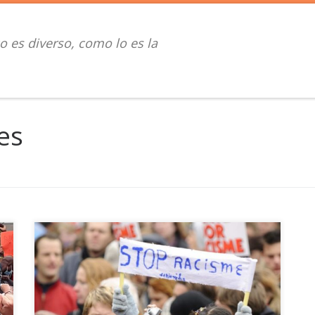
o es diverso, como lo es la
es
Mientras en numerosos ­países la crisis sanitaria
suscitaba sobre todo importantes debates sociales,
económicos y éticos, la cuestión racial ha surgido de
s
pronto en Estados Unidos y ha provocado una onda