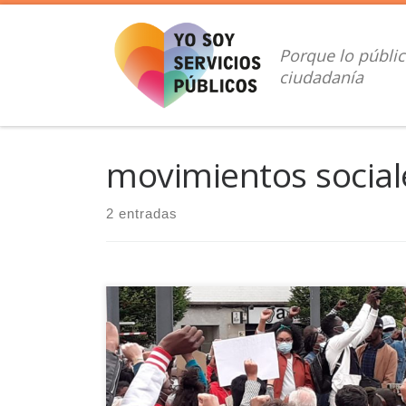
Saltar al contenido
Porque lo públic
ciudadanía
movimientos social
2 entradas
La muerte de George Floyd en Estados Unidos ha
puesto el foco informativo estas últimas semanas
en las protestas contra el racismo que se
extendieron desde Estados Unidos al resto de paíse
del mundo, entre ellos España. El movimiento Black