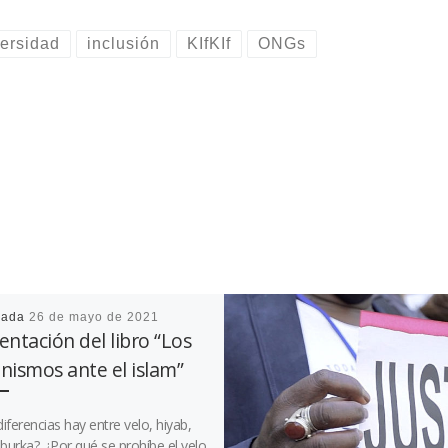
versidad
inclusión
KIfKIf
ONGs
cada
26 de mayo de 2021
entación del libro “Los
nismos ante el islam”
iferencias hay entre velo, hiyab,
 burka? ¿Por qué se prohíbe el velo