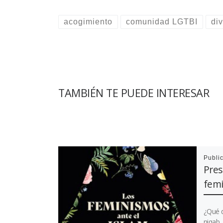
acogimiento
comunidad LGTBI
di
TAMBIÉN TE PUEDE INTERESAR
Publi
Pres
femi
¿Qué d
niqab,