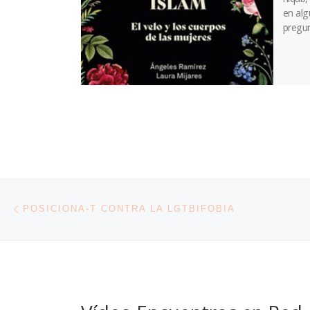
en alg
pregun
Navegación de entradas
Entrada anterior
POSICIONA-T CONTRA LA LGTBIFOBIA