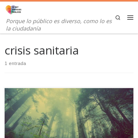
Saltar al contenido
Search
Porque lo público es diverso, como lo es
Me
la ciudadanía
crisis sanitaria
1 entrada
Para superar las pandemias necesitamos: reimaginar, recrear,
restaurar desde la ecología, feminismo, antirracismo...