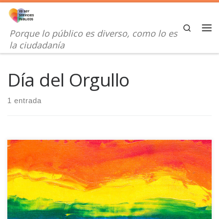
Saltar al contenido
Search
Porque lo público es diverso, como lo es
Me
la ciudadanía
Día del Orgullo
1 entrada
Más del 50% de los y las empleados LGTBI prefieren no revelar
su orientación sexual o identidad de género en el trabajo