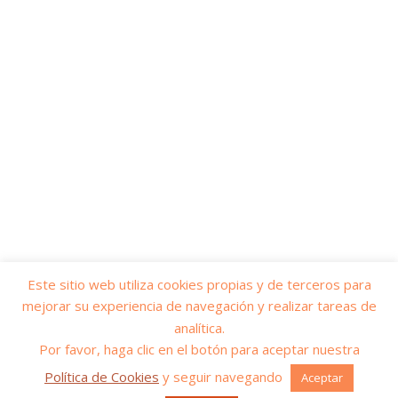
Este sitio web utiliza cookies propias y de terceros para
mejorar su experiencia de navegación y realizar tareas de
© 2026
Yo soy servicios públicos
– Todos los derechos reservados
analítica.
Funciona con
WP
– Diseñado con el
Tema Customizr
Por favor, haga clic en el botón para aceptar nuestra
Política de Cookies
y seguir navegando
Aceptar