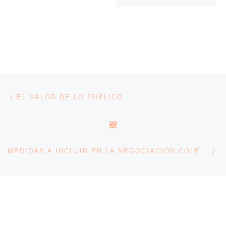
Navegación de entradas
Entrada anterior
EL VALOR DE LO PÚBLICO
VOLVER A LA LISTA DE 
En
MEDIDAS A INCLUIR EN LA NEGOCIACIÓN COLECTIVA PARA EL FOMENTO DE UNOS SERVICIOS PÚBLICOS ORGULLOSOS DE SU DIVERSIDAD