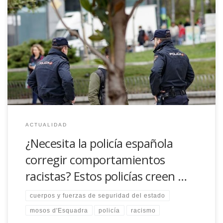
Daniel Wagman, reconocido activista, se colocó en 2006 frente
a representantes de los grandes servicios policiales de España
para decirles que, como buena parte de la sociedad, ellos
también eran racistas. Los agentes en la sala, indignados, lo
negaban. El defensor por los derechos de los gitanos e
inmigrantes reconoció […]
ACTUALIDAD
¿Necesita la policía española
corregir comportamientos
racistas? Estos policías creen …
cuerpos y fuerzas de seguridad del estado
mosos d'Esquadra
policía
racismo