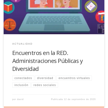
lugar dar las GRACIAS a las participantes y resaltar además
algunas de sus intervenciones. Centramos el debate en la
necesidad de que las Administraciones Públicas puedan realizar
la gestión de sus políticas […]
ACTUALIDAD
Encuentros en la RED.
Administraciones Públicas y
Diversidad
conectados
diversidad
encuentros virtuales
inclusión
redes sociales
por
david
Publicada
12 de septiembre de 2020