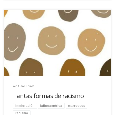
En España se ve al ‘otro’ de manera diferente a como se percibe
en EE UU porque la construcción histórica de la alteridad es
distinta y porque siguen existiendo actitudes racistas
completamente normalizadas. Yo no vengo a justificar mi
presencia ni mi existencia. Tantos años escuchando argumentos
antirracistas en boca […]
ACTUALIDAD
Tantas formas de racismo
inmigración
latinoamérica
marruecos
racismo