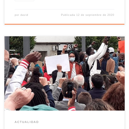
por
david
Publicada
12 de septiembre de 2020
La muerte de George Floyd en Estados Unidos ha puesto el
foco informativo estas últimas semanas en las protestas contra
el racismo que se extendieron desde Estados Unidos al resto de
países del mundo, entre ellos España. El movimiento Black Lives
Matter ha removido conciencias a nivel mundial y son […]
ACTUALIDAD