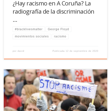
¿Hay racismo en A Coruña? La
radiografía de la discriminación
…
#blacklivesmatter
George Floyd
movimientos sociales
racismo
por
david
Publicada
12 de septiembre de 2020
Mientras en numerosos ­países la crisis sanitaria suscitaba sobre
todo importantes debates sociales, económicos y éticos, la
cuestión racial ha surgido de pronto en Estados Unidos y ha
provocado una onda de choque en todo el mundo. De resultas,