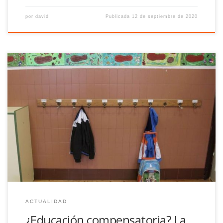
por
david
Publicada
12 de septiembre de 2020
En muchos momentos de la vida tendemos a dibujar rayas para
separar todo aquello que necesitamos diferenciar, se trata de
un gesto íntimo y en muchas ocasiones inconsciente.
Separamos lo bueno y lo malo, derecha e izquierda, quienes
nos caen bien y quienes nos parecen insoportables. Pero ese
gesto en […]
ACTUALIDAD
¿Educación compensatoria? La