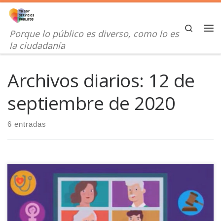
Saltar al contenido
Search
Porque lo público es diverso, como lo es
Me
la ciudadanía
Archivos diarios:
12 de
septiembre de 2020
6 entradas
Después de la nueva edición de Encuentros en la Red
Administraciones Públicas y Diversidad nos gustaría en primer