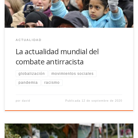
la salida de la pandemia se convierte en algo mucho más […]
ACTUALIDAD
La actualidad mundial del
combate antirracista
globalización
movimientos sociales
pandemia
racismo
por
david
Publicada
12 de septiembre de 2020